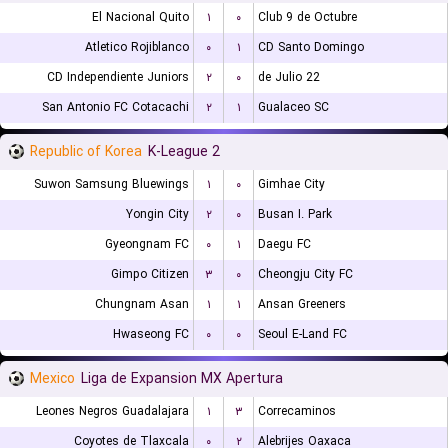
El Nacional Quito
۱
۰
Club 9 de Octubre
Atletico Rojiblanco
۰
۱
CD Santo Domingo
CD Independiente Juniors
۲
۰
22 de Julio
San Antonio FC Cotacachi
۲
۱
Gualaceo SC
Republic of Korea
K-League 2
Suwon Samsung Bluewings
۱
۰
Gimhae City
Yongin City
۲
۰
Busan I. Park
Gyeongnam FC
۰
۱
Daegu FC
Gimpo Citizen
۳
۰
Cheongju City FC
Chungnam Asan
۱
۱
Ansan Greeners
Hwaseong FC
۰
۰
Seoul E-Land FC
Mexico
Liga de Expansion MX Apertura
Leones Negros Guadalajara
۱
۳
Correcaminos
Coyotes de Tlaxcala
۰
۲
Alebrijes Oaxaca