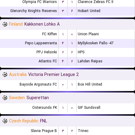
Olympia FC Warriors
۳
۱
Clarence Zebras FC II
Glenorchy Knights Reserves
۳
۶
Hobart United
Finland
Kakkonen Lohko A
FC Kiffen
۱
۰
Union Plaani
Pepo Lappeenranta
۴
۱
Myllykosken Pallo -47
PPJ Helsinki
۲
۲
HPS
Atlantis FC
۴
۲
Lahden Reipas
Australia
Victoria Premier League 2
Bayside Argonauts FC
۰
۱
Box Hill United
Sweden
Superettan
Ostersunds FK
۱
۰
GIF Sundsvall
Czech Republic
FNL
Slavia Prague B
۳
۲
Trinec