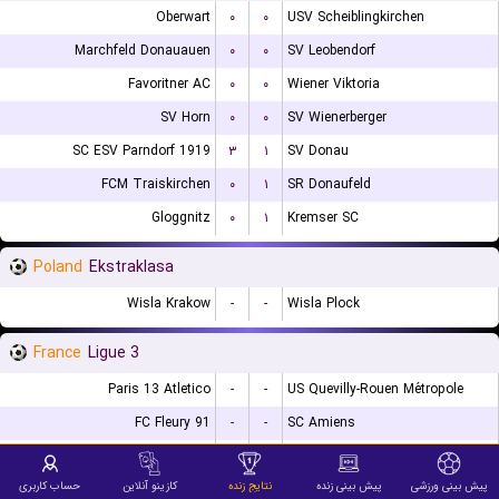
Oberwart
۰
۰
USV Scheiblingkirchen
Marchfeld Donauauen
۰
۰
SV Leobendorf
Favoritner AC
۰
۰
Wiener Viktoria
SV Horn
۰
۰
SV Wienerberger
SC ESV Parndorf 1919
۳
۱
SV Donau
FCM Traiskirchen
۰
۱
SR Donaufeld
Gloggnitz
۰
۱
Kremser SC
Poland
Ekstraklasa
Wisla Krakow
-
-
Wisla Plock
France
Ligue 3
Paris 13 Atletico
-
-
US Quevilly-Rouen Métropole
FC Fleury 91
-
-
SC Amiens
US Concarneau
-
-
Orleans US 45
پیش بینی ورزشی
پیش بینی زنده
نتایج زنده
کازینو آنلاین
حساب کاربری
Bourg-Peronnas
-
-
FC Villefranche Beaujolais