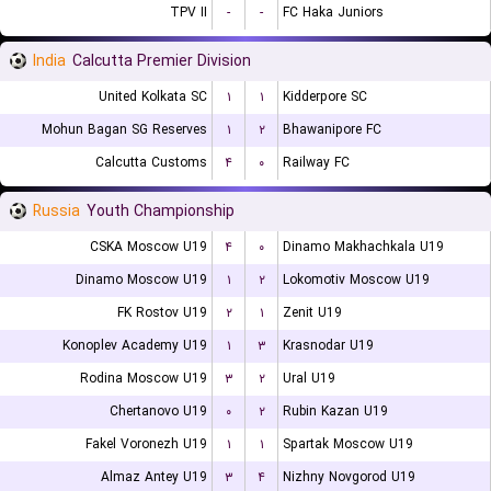
TPV II
-
-
FC Haka Juniors
India
Calcutta Premier Division
United Kolkata SC
۱
۱
Kidderpore SC
Mohun Bagan SG Reserves
۱
۲
Bhawanipore FC
Calcutta Customs
۴
۰
Railway FC
Russia
Youth Championship
CSKA Moscow U19
۴
۰
Dinamo Makhachkala U19
Dinamo Moscow U19
۱
۲
Lokomotiv Moscow U19
FK Rostov U19
۲
۱
Zenit U19
Konoplev Academy U19
۱
۳
Krasnodar U19
Rodina Moscow U19
۳
۲
Ural U19
Chertanovo U19
۰
۲
Rubin Kazan U19
Fakel Voronezh U19
۱
۱
Spartak Moscow U19
Almaz Antey U19
۳
۴
Nizhny Novgorod U19