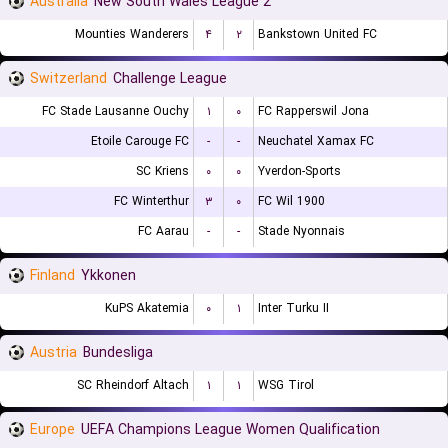
Australia
New South Wales League 2
Mounties Wanderers
۴
۲
Bankstown United FC
Switzerland
Challenge League
FC Stade Lausanne Ouchy
۱
۰
FC Rapperswil Jona
Etoile Carouge FC
-
-
Neuchatel Xamax FC
SC Kriens
۰
۰
Yverdon-Sports
FC Winterthur
۳
۰
FC Wil 1900
FC Aarau
-
-
Stade Nyonnais
Finland
Ykkonen
KuPS Akatemia
۰
۱
Inter Turku II
Austria
Bundesliga
SC Rheindorf Altach
۱
۱
WSG Tirol
Europe
UEFA Champions League Women Qualification