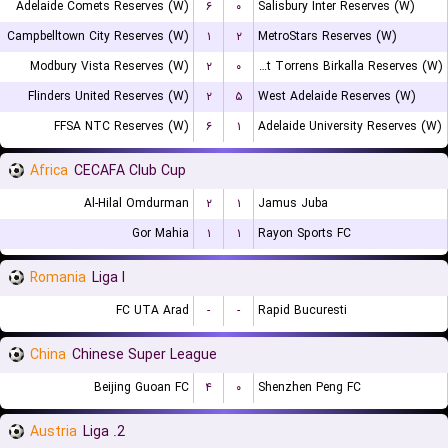
Adelaide Comets Reserves (W)
۶
۰
Salisbury Inter Reserves (W)
Campbelltown City Reserves (W)
۱
۲
MetroStars Reserves (W)
Modbury Vista Reserves (W)
۲
۰
West Torrens Birkalla Reserves (W)
Flinders United Reserves (W)
۲
۵
West Adelaide Reserves (W)
FFSA NTC Reserves (W)
۶
۱
Adelaide University Reserves (W)
Africa
CECAFA Club Cup
Al-Hilal Omdurman
۲
۱
Jamus Juba
Gor Mahia
۱
۱
Rayon Sports FC
Romania
Liga I
FC UTA Arad
-
-
Rapid Bucuresti
China
Chinese Super League
Beijing Guoan FC
۴
۰
Shenzhen Peng FC
Austria
2. Liga