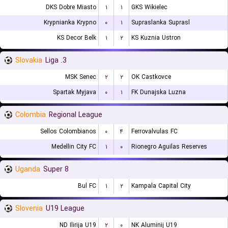
DKS Dobre Miasto
۱
۱
GKS Wikielec
Krypnianka Krypno
۰
۱
Supraslanka Suprasl
KS Decor Belk
۱
۲
KS Kuznia Ustron
Slovakia
3. Liga
MSK Senec
۲
۲
OK Castkovce
Spartak Myjava
۰
۱
FK Dunajska Luzna
Colombia
Regional League
Sellos Colombianos
۰
۴
Ferrovalvulas FC
Medellin City FC
۱
۰
Rionegro Aguilas Reserves
Uganda
Super 8
Bul FC
۱
۲
Kampala Capital City
Slovenia
U19 League
ND Ilirija U19
۲
۰
NK Aluminij U19