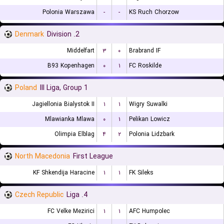
Polonia Warszawa
-
-
KS Ruch Chorzow
Denmark
2. Division
Middelfart
۳
۰
Brabrand IF
B93 Kopenhagen
۰
۱
FC Roskilde
Poland
III Liga, Group 1
Jagiellonia Bialystok II
۱
۱
Wigry Suwalki
Mlawianka Mlawa
۰
۱
Pelikan Lowicz
Olimpia Elblag
۴
۲
Polonia Lidzbark
North Macedonia
First League
KF Shkendija Haracine
۱
۱
FK Sileks
Czech Republic
4. Liga
FC Velke Mezirici
۱
۱
AFC Humpolec