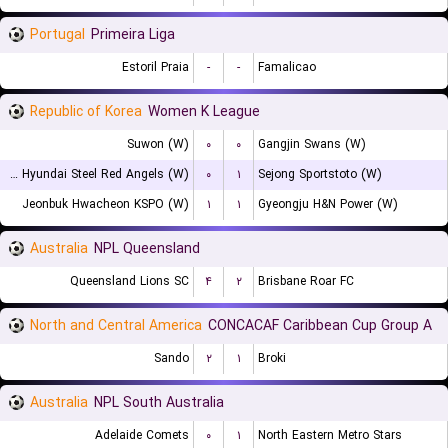
Portugal
Primeira Liga
Estoril Praia
-
-
Famalicao
Republic of Korea
Women K League
Suwon (W)
۰
۰
Gangjin Swans (W)
Incheon Hyundai Steel Red Angels (W)
۰
۱
Sejong Sportstoto (W)
Jeonbuk Hwacheon KSPO (W)
۱
۱
Gyeongju H&N Power (W)
Australia
NPL Queensland
Queensland Lions SC
۴
۲
Brisbane Roar FC
North and Central America
CONCACAF Caribbean Cup Group A
Sando
۲
۱
Broki
Australia
NPL South Australia
Adelaide Comets
۰
۱
North Eastern Metro Stars