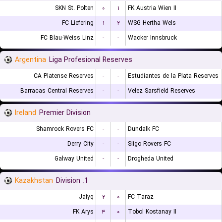
SKN St. Polten
۰
۱
FK Austria Wien II
FC Liefering
۱
۲
WSG Hertha Wels
FC Blau-Weiss Linz
-
-
Wacker Innsbruck
Argentina
Liga Profesional Reserves
CA Platense Reserves
-
-
Estudiantes de la Plata Reserves
Barracas Central Reserves
-
-
Velez Sarsfield Reserves
Ireland
Premier Division
Shamrock Rovers FC
-
-
Dundalk FC
Derry City
-
-
Sligo Rovers FC
Galway United
-
-
Drogheda United
Kazakhstan
1. Division
Jaiyq
۲
۰
FC Taraz
FK Arys
۳
۰
Tobol Kostanay II