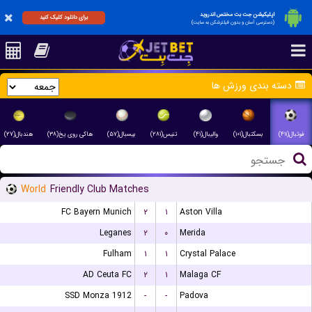
اپلیکیشن جت بت مختص اندروید
برای دانلود کلیک کنید
(دسترسی آسان و بدون فیلترشکن به سایت)
دسته بندی ورزش ها
فوتبال(۴۱۱)
بسکتبال(۱۰۱)
والیبال(۴۱)
تنیس(۲۸۱)
بیسبال(۵۷)
هاکی روی یخ(۳۸)
هندبال(۲۷)
World
Friendly Club Matches
FC Bayern Munich
۲
۱
Aston Villa
Leganes
۲
۰
Merida
Fulham
۱
۱
Crystal Palace
AD Ceuta FC
۲
۱
Malaga CF
SSD Monza 1912
-
-
Padova