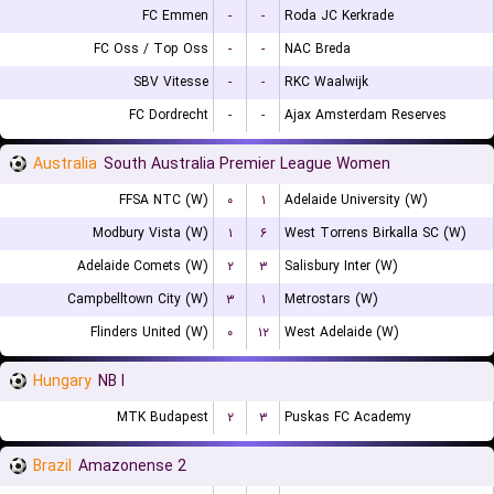
FC Emmen
-
-
Roda JC Kerkrade
FC Oss / Top Oss
-
-
NAC Breda
SBV Vitesse
-
-
RKC Waalwijk
FC Dordrecht
-
-
Ajax Amsterdam Reserves
Australia
South Australia Premier League Women
FFSA NTC (W)
۰
۱
Adelaide University (W)
Modbury Vista (W)
۱
۶
West Torrens Birkalla SC (W)
Adelaide Comets (W)
۲
۳
Salisbury Inter (W)
Campbelltown City (W)
۳
۱
Metrostars (W)
Flinders United (W)
۰
۱۲
West Adelaide (W)
Hungary
NB I
MTK Budapest
۲
۳
Puskas FC Academy
Brazil
Amazonense 2