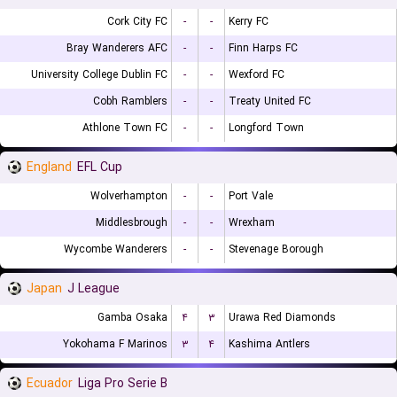
Cork City FC
-
-
Kerry FC
Bray Wanderers AFC
-
-
Finn Harps FC
University College Dublin FC
-
-
Wexford FC
Cobh Ramblers
-
-
Treaty United FC
Athlone Town FC
-
-
Longford Town
England
EFL Cup
Wolverhampton
-
-
Port Vale
Middlesbrough
-
-
Wrexham
Wycombe Wanderers
-
-
Stevenage Borough
Japan
J League
Gamba Osaka
۴
۳
Urawa Red Diamonds
Yokohama F Marinos
۳
۴
Kashima Antlers
Ecuador
Liga Pro Serie B