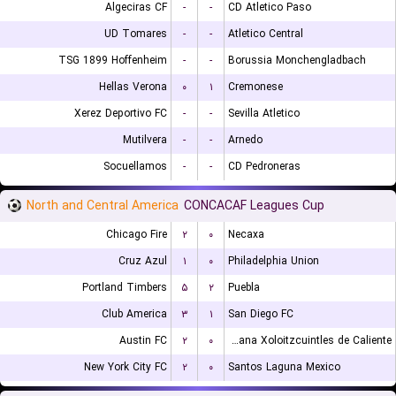
Algeciras CF
-
-
CD Atletico Paso
UD Tomares
-
-
Atletico Central
TSG 1899 Hoffenheim
-
-
Borussia Monchengladbach
Hellas Verona
۰
۱
Cremonese
Xerez Deportivo FC
-
-
Sevilla Atletico
Mutilvera
-
-
Arnedo
Socuellamos
-
-
CD Pedroneras
North and Central America
CONCACAF Leagues Cup
Chicago Fire
۲
۰
Necaxa
Cruz Azul
۱
۰
Philadelphia Union
Portland Timbers
۵
۲
Puebla
Club America
۳
۱
San Diego FC
Austin FC
۲
۰
Club Tijuana Xoloitzcuintles de Caliente
New York City FC
۲
۰
Santos Laguna Mexico