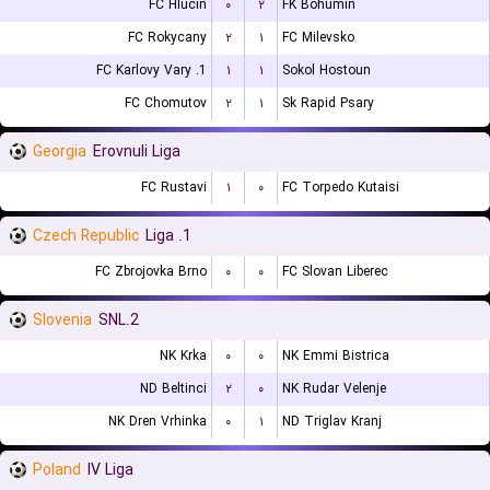
FC Hlucin
۰
۲
FK Bohumin
FC Rokycany
۲
۱
FC Milevsko
1. FC Karlovy Vary
۱
۱
Sokol Hostoun
FC Chomutov
۲
۱
Sk Rapid Psary
Georgia
Erovnuli Liga
FC Rustavi
۱
۰
FC Torpedo Kutaisi
Czech Republic
1. Liga
FC Zbrojovka Brno
۰
۰
FC Slovan Liberec
Slovenia
2.SNL
NK Krka
۰
۰
NK Emmi Bistrica
ND Beltinci
۲
۰
NK Rudar Velenje
NK Dren Vrhinka
۰
۱
ND Triglav Kranj
Poland
IV Liga