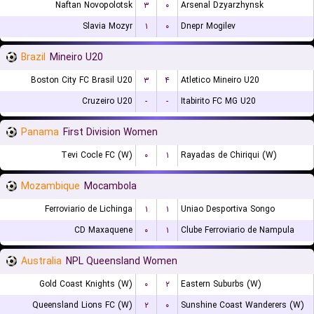
Naftan Novopolotsk
۳
۰
Arsenal Dzyarzhynsk
Slavia Mozyr
۱
۰
Dnepr Mogilev
Brazil
Mineiro U20
Boston City FC Brasil U20
۳
۴
Atletico Mineiro U20
Cruzeiro U20
-
-
Itabirito FC MG U20
Panama
First Division Women
Tevi Cocle FC (W)
۰
۱
Rayadas de Chiriqui (W)
Mozambique
Mocambola
Ferroviario de Lichinga
۱
۱
Uniao Desportiva Songo
CD Maxaquene
۰
۱
Clube Ferroviario de Nampula
Australia
NPL Queensland Women
Gold Coast Knights (W)
۰
۲
Eastern Suburbs (W)
Queensland Lions FC (W)
۲
۰
Sunshine Coast Wanderers (W)