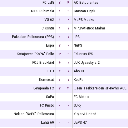
FC LeKi
۲
۴
AC Estudiantes
RiPS Riihimaki
۱
۲
Gnistan Ogeli
VG-62
۱
۲
MaPS Masku
FC Kontu
۱
۱
MPS/Atletico Malmi
Pakkalan Palloseura (PPS)
۱
۱
LPS
Espa
۲
۰
NuPS
Kotajarven "KoPA" Pallo
۳
۲
Edustus IPS
FCJ Blackbird
۶
۰
JJK Jyvaskyla 2
LTU
۴
۱
Abo CF
Komeetat
۰
۱
KeuPa
Lempaala FC
۲
۴
Tampereen Teekkareiden JP-Kerho ACE
SaPa
-
-
FC Metso
FC Kiisto
-
-
SJK-j
Nokian "NoPS" Palloseura
-
-
Ylojarvi United
Lahti 69
-
-
JaPS 47