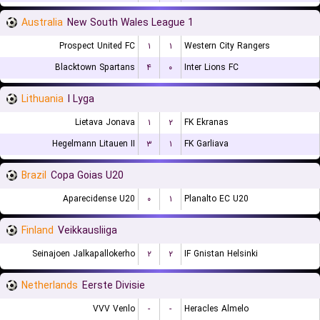
Australia
New South Wales League 1
Prospect United FC
۱
۱
Western City Rangers
Blacktown Spartans
۴
۰
Inter Lions FC
Lithuania
I Lyga
Lietava Jonava
۱
۲
FK Ekranas
Hegelmann Litauen II
۳
۱
FK Garliava
Brazil
Copa Goias U20
Aparecidense U20
۰
۱
Planalto EC U20
Finland
Veikkausliiga
Seinajoen Jalkapallokerho
۲
۲
IF Gnistan Helsinki
Netherlands
Eerste Divisie
VVV Venlo
-
-
Heracles Almelo