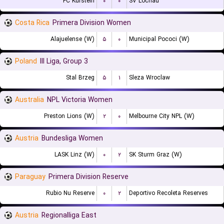
FC Kufstein
۰
۰
SV Lochau
Costa Rica
Primera Division Women
Alajuelense (W)
۵
۰
Municipal Pococi (W)
Poland
III Liga, Group 3
Stal Brzeg
۵
۱
Sleza Wroclaw
Australia
NPL Victoria Women
Preston Lions (W)
۲
۰
Melbourne City NPL (W)
Austria
Bundesliga Women
LASK Linz (W)
۰
۲
SK Sturm Graz (W)
Paraguay
Primera Division Reserve
Rubio Nu Reserve
۰
۲
Deportivo Recoleta Reserves
Austria
Regionalliga East