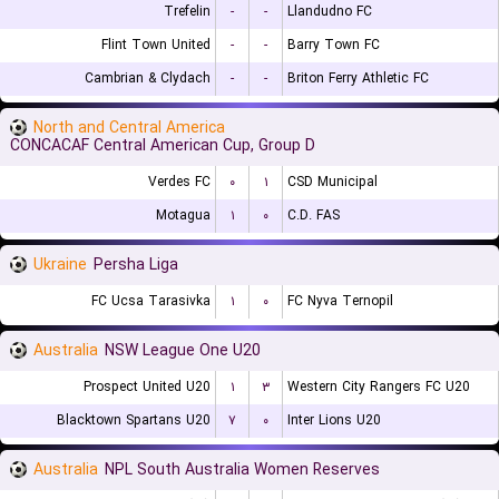
Trefelin
-
-
Llandudno FC
Flint Town United
-
-
Barry Town FC
Cambrian & Clydach
-
-
Briton Ferry Athletic FC
North and Central America
CONCACAF Central American Cup, Group D
Verdes FC
۰
۱
CSD Municipal
Motagua
۱
۰
C.D. FAS
Ukraine
Persha Liga
FC Ucsa Tarasivka
۱
۰
FC Nyva Ternopil
Australia
NSW League One U20
Prospect United U20
۱
۳
Western City Rangers FC U20
Blacktown Spartans U20
۷
۰
Inter Lions U20
Australia
NPL South Australia Women Reserves