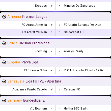
Dorados
۲
۲
Mineros De Zacatecas
Armenia
Premier League
FC Ararat-Armenia
۲
۱
FC Urartu Banants Yerevan
FC Ararat Yerevan
۱
۲
Sardarapat FC
Bolivia
Division Profesional
Blooming
۰
۰
Always Ready
Bulgaria
Parva Liga
PFC Levski Sofia
-
-
PFC Lokomotiv Plovdiv 1936
Venezuela
Liga FUTVE - Apertura
Academia Puerto Cabello
۳
۱
Caracas FC
Germany
2. Bundesliga
VfL Bochum
-
-
Hertha BSC Berlin