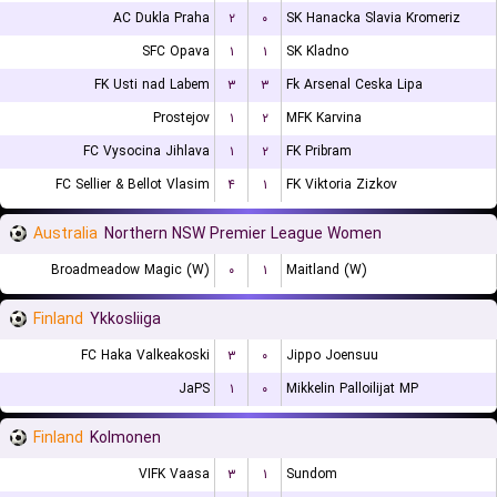
AC Dukla Praha
۲
۰
SK Hanacka Slavia Kromeriz
SFC Opava
۱
۱
SK Kladno
FK Usti nad Labem
۳
۳
Fk Arsenal Ceska Lipa
Prostejov
۱
۲
MFK Karvina
FC Vysocina Jihlava
۱
۲
FK Pribram
FC Sellier & Bellot Vlasim
۴
۱
FK Viktoria Zizkov
Australia
Northern NSW Premier League Women
Broadmeadow Magic (W)
۰
۱
Maitland (W)
Finland
Ykkosliiga
FC Haka Valkeakoski
۳
۰
Jippo Joensuu
JaPS
۱
۰
Mikkelin Palloilijat MP
Finland
Kolmonen
VIFK Vaasa
۳
۱
Sundom