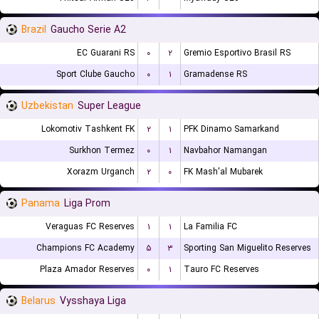
Brazil
Gaucho Serie A2
EC Guarani RS
۰
۲
Gremio Esportivo Brasil RS
Sport Clube Gaucho
۰
۱
Gramadense RS
Uzbekistan
Super League
Lokomotiv Tashkent FK
۲
۱
PFK Dinamo Samarkand
Surkhon Termez
۰
۱
Navbahor Namangan
Xorazm Urganch
۲
۰
FK Mash'al Mubarek
Panama
Liga Prom
Veraguas FC Reserves
۱
۱
La Familia FC
Champions FC Academy
۵
۳
Sporting San Miguelito Reserves
Plaza Amador Reserves
۰
۱
Tauro FC Reserves
Belarus
Vysshaya Liga