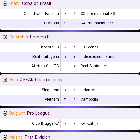
Brazil
Copa do Brasil
Corinthians Paulista
۲
۱
SC Internacional RS
EC Vitoria
۴
۰
CA Paranaense PR
Colombia
Primera B
Bogota FC
۰
۱
FC Leones
Real Cartagena
۰
۲
Independiente Yumbo
Atletico Cali F.C.
۲
۲
Real Santander
Asia
ASEAN Championship
Singapore
۱
۱
Indonesia
Vietnam
۳
۱
Cambodia
Belgium
Pro League
Club Brugge KV
-
-
KV Kortrijk
Ireland
First Division