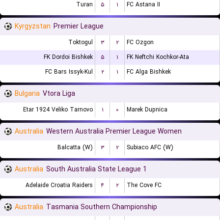
Turan
۵
۱
FC Astana II
Kyrgyzstan
Premier League
Toktogul
۳
۲
FC Ozgon
FK Dordoi Bishkek
۵
۱
FK Neftchi Kochkor-Ata
FC Bars Issyk-Kul
۲
۱
FC Alga Bishkek
Bulgaria
Vtora Liga
Etar 1924 Veliko Tarnovo
۱
۰
Marek Dupnica
Australia
Western Australia Premier League Women
Balcatta (W)
۳
۲
Subiaco AFC (W)
Australia
South Australia State League 1
Adelaide Croatia Raiders
۴
۲
The Cove FC
Australia
Tasmania Southern Championship