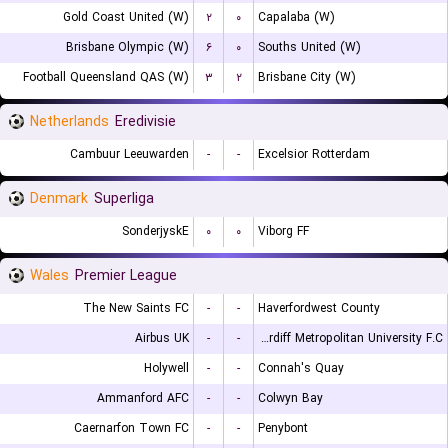
Gold Coast United (W)
۲
۰
Capalaba (W)
Brisbane Olympic (W)
۶
۰
Souths United (W)
Football Queensland QAS (W)
۳
۲
Brisbane City (W)
Netherlands
Eredivisie
Cambuur Leeuwarden
-
-
Excelsior Rotterdam
Denmark
Superliga
SonderjyskE
۰
۰
Viborg FF
Wales
Premier League
The New Saints FC
-
-
Haverfordwest County
Airbus UK
-
-
Cardiff Metropolitan University F.C.
Holywell
-
-
Connah's Quay
Ammanford AFC
-
-
Colwyn Bay
Caernarfon Town FC
-
-
Penybont