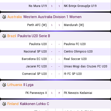
Ns Mura U19
۱
۱
NK Brinje Grosuplje U19
Australia
Western Australia Division 1 Women
Perth AFC (W)
۱
۱
Mandurah (W)
Brazil
Paulista U20 Serie B
Paulista U20
-
-
Paulinia FC U20
Nacional SP U20
-
-
Centro Olimpico U20
Barcelona EC U20
-
-
Real Soccer U20
Jacarei FC U20
-
-
Uniao Mogi das Cruzes FC U20
Comercial SP U20
-
-
I9 FC SP U20
Lithuania
II Lyga
FK Panevezys II
۱
۲
FK Nevezis Kedainiai
Finland
Kakkonen Lohko C