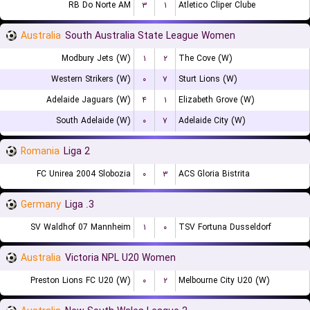
RB Do Norte AM
۳
۱
Atletico Cliper Clube
Australia
South Australia State League Women
Modbury Jets (W)
۱
۲
The Cove (W)
Western Strikers (W)
۰
۷
Sturt Lions (W)
Adelaide Jaguars (W)
۴
۱
Elizabeth Grove (W)
South Adelaide (W)
۰
۷
Adelaide City (W)
Romania
Liga 2
FC Unirea 2004 Slobozia
۰
۳
ACS Gloria Bistrita
Germany
3. Liga
SV Waldhof 07 Mannheim
۱
۰
TSV Fortuna Dusseldorf
Australia
Victoria NPL U20 Women
Preston Lions FC U20 (W)
۰
۲
Melbourne City U20 (W)