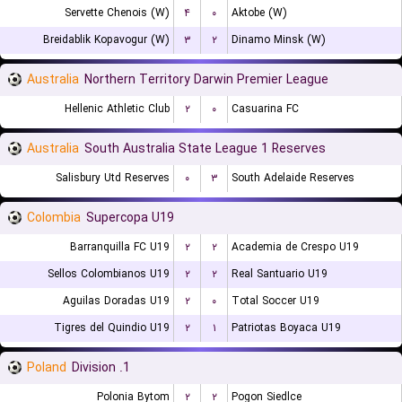
Servette Chenois (W)
۴
۰
Aktobe (W)
Breidablik Kopavogur (W)
۳
۲
Dinamo Minsk (W)
Australia
Northern Territory Darwin Premier League
Hellenic Athletic Club
۲
۰
Casuarina FC
Australia
South Australia State League 1 Reserves
Salisbury Utd Reserves
۰
۳
South Adelaide Reserves
Colombia
Supercopa U19
Barranquilla FC U19
۲
۲
Academia de Crespo U19
Sellos Colombianos U19
۲
۲
Real Santuario U19
Aguilas Doradas U19
۲
۰
Total Soccer U19
Tigres del Quindio U19
۲
۱
Patriotas Boyaca U19
Poland
1. Division
Polonia Bytom
۲
۲
Pogon Siedlce