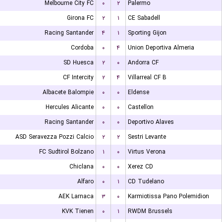
Melbourne City FC
۰
۲
Palermo
Girona FC
۲
۱
CE Sabadell
Racing Santander
۴
۱
Sporting Gijon
Cordoba
۰
۴
Union Deportiva Almeria
SD Huesca
۲
۰
Andorra CF
CF Intercity
۲
۴
Villarreal CF B
Albacete Balompie
۰
۰
Eldense
Hercules Alicante
۰
۰
Castellon
Racing Santander
۰
۰
Deportivo Alaves
ASD Seravezza Pozzi Calcio
۲
۲
Sestri Levante
FC Sudtirol Bolzano
۱
۰
Virtus Verona
Chiclana
۰
۰
Xerez CD
Alfaro
۰
۱
CD Tudelano
AEK Larnaca
۳
۰
Karmiotissa Pano Polemidion
KVK Tienen
۰
۱
RWDM Brussels