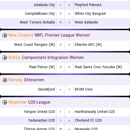
Adelaide City
۱
۰
Playford Patriots
Campbelltown City
۲
۰
White City Beograd
West Torrens Birkalla
۶
۱
West Adelaide
New Zealand
NRFL Premier League Women
West Coast Rangers (W)
۲
۲
Ellerslie AFC (W)
Bolivia
Campeonato Integracion Women
Real Potosi (W)
۲
۲
Real Santa Cruz Yacuiba (W)
Norway
Eliteserien
Sandefjord
۰
۱
KFUM Oslo
Myanmar
U20 League
Yangon United U20
۱
۰
Hantharwady United U20
Yadanarbon U20
۱
۰
Chinland FC U20
Thitsar Arman U20
۳
۰
Myawady U20