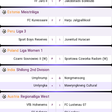
FF Jaro II
۱
۳
Jakobstads Bollklubb
Estonia
Meistriliiga
FC Kuressaare
۲
۲
Harju Jalgpallikool
Peru
Liga 3
Sport Boys Reserves
۱
۱
Juventud Huracan
Poland
1 Liga Women
Czarni Sosnowiec II (W)
۴
۱
Sportowa Czworka Radom (W)
India
Shillong 2nd Division
Umphrump
۰
۵
Nongmensong
Umlyngka
۰
۱
Mawryngkneng Cultural
Austria
Regionalliga West
VfB Hohenems
۶
۰
FC Lustenau 07