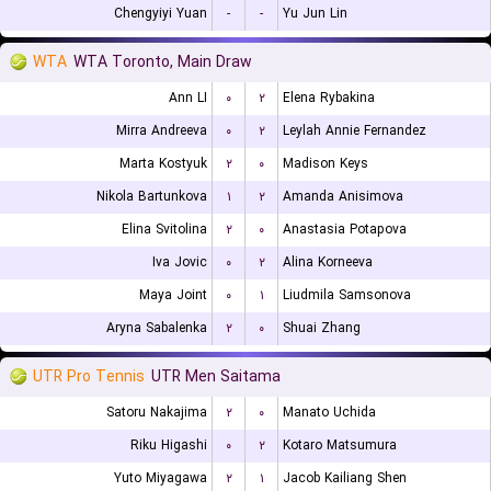
Chengyiyi Yuan
-
-
Yu Jun Lin
WTA
WTA Toronto, Main Draw
Ann LI
۰
۲
Elena Rybakina
Mirra Andreeva
۰
۲
Leylah Annie Fernandez
Marta Kostyuk
۲
۰
Madison Keys
Nikola Bartunkova
۱
۲
Amanda Anisimova
Elina Svitolina
۲
۰
Anastasia Potapova
Iva Jovic
۰
۲
Alina Korneeva
Maya Joint
۰
۱
Liudmila Samsonova
Aryna Sabalenka
۲
۰
Shuai Zhang
UTR Pro Tennis
UTR Men Saitama
Satoru Nakajima
۲
۰
Manato Uchida
Riku Higashi
۰
۲
Kotaro Matsumura
Yuto Miyagawa
۲
۱
Jacob Kailiang Shen