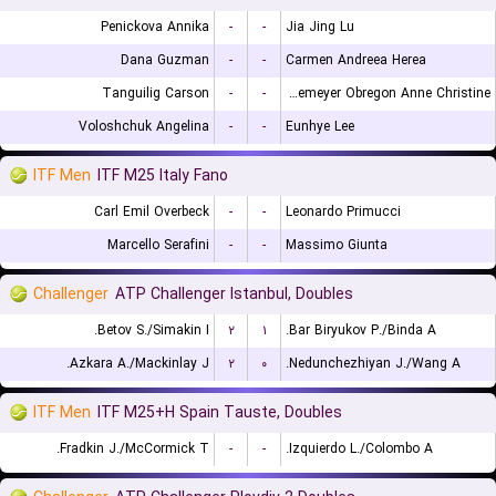
Penickova Annika
-
-
Jia Jing Lu
Dana Guzman
-
-
Carmen Andreea Herea
Tanguilig Carson
-
-
Lutkemeyer Obregon Anne Christine
Voloshchuk Angelina
-
-
Eunhye Lee
ITF Men
ITF M25 Italy Fano
Carl Emil Overbeck
-
-
Leonardo Primucci
Marcello Serafini
-
-
Massimo Giunta
Challenger
ATP Challenger Istanbul, Doubles
Betov S./Simakin I.
۲
۱
Bar Biryukov P./Binda A.
Azkara A./Mackinlay J.
۲
۰
Nedunchezhiyan J./Wang A.
ITF Men
ITF M25+H Spain Tauste, Doubles
Fradkin J./McCormick T.
-
-
Izquierdo L./Colombo A.