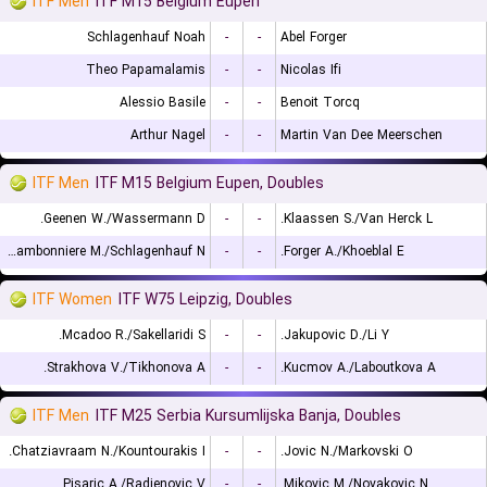
ITF Men
ITF M15 Belgium Eupen
Schlagenhauf Noah
-
-
Abel Forger
Theo Papamalamis
-
-
Nicolas Ifi
Alessio Basile
-
-
Benoit Torcq
Arthur Nagel
-
-
Martin Van Dee Meerschen
ITF Men
ITF M15 Belgium Eupen, Doubles
Geenen W./Wassermann D.
-
-
Klaassen S./Van Herck L.
Chambonniere M./Schlagenhauf N.
-
-
Forger A./Khoeblal E.
ITF Women
ITF W75 Leipzig, Doubles
Mcadoo R./Sakellaridi S.
-
-
Jakupovic D./Li Y.
Strakhova V./Tikhonova A.
-
-
Kucmov A./Laboutkova A.
ITF Men
ITF M25 Serbia Kursumlijska Banja, Doubles
Chatziavraam N./Kountourakis I.
-
-
Jovic N./Markovski O.
Pisaric A./Radjenovic V.
-
-
Mikovic M./Novakovic N.