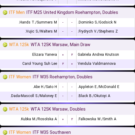
ITF Men
ITF M25 United Kingdom Roehampton, Doubles
Hands T./Summers M.
-
-
Dominko S./Godsick N.
Vujic S./Walters M.
-
-
Frydrych V./Stephens Z.
WTA 125k
WTA 125K Warsaw, Main Draw
Elizara Yaneva
۰
۲
Gabriela Andrea Knutson
Carol Young Suh Lee
۲
۰
Vendula Valdmannova
ITF Women
ITF W35 Roehampton, Doubles
Abe H./Sato H.
-
-
Appleton E./McDonald E.
Dada-Mascoll S./Maloney E.
-
-
Black B./Okutoyi A.
WTA 125k
WTA 125K Warsaw, Doubles
Kubka M./Rosolska A.
۰
۲
Falkowska W./Smith A.
ITF Women
ITF W35 Southaven