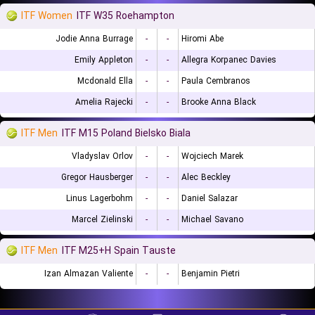
ITF Women
ITF W35 Roehampton
Jodie Anna Burrage
-
-
Hiromi Abe
Emily Appleton
-
-
Allegra Korpanec Davies
Mcdonald Ella
-
-
Paula Cembranos
Amelia Rajecki
-
-
Brooke Anna Black
ITF Men
ITF M15 Poland Bielsko Biala
Vladyslav Orlov
-
-
Wojciech Marek
Gregor Hausberger
-
-
Alec Beckley
Linus Lagerbohm
-
-
Daniel Salazar
Marcel Zielinski
-
-
Michael Savano
ITF Men
ITF M25+H Spain Tauste
Izan Almazan Valiente
-
-
Benjamin Pietri