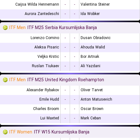
Caijsa Wilda Hennemann
-
-
Valentina Steiner
Aurora Zantedeschi
-
-
Ida Wobker
ITF Men
ITF M25 Serbia Kursumlijska Banja
Lorenzo Comino
-
-
Dusan Obradovic
Aleksa Pisaric
-
-
Ahouda Walid
Veljko Krstic
-
-
Bor Artnak
Ruslan Tiukaev
-
-
Ali Yazdani
ITF Men
ITF M25 United Kingdom Roehampton
Alexander Rybakov
-
-
Oliver Tarvet
Emile Hudd
-
-
Anton Matusevich
Charles Broom
-
-
Oscar Brown
Lui Maxted
-
-
Mark Ceban
ITF Women
ITF W15 Kursumlijska Banja