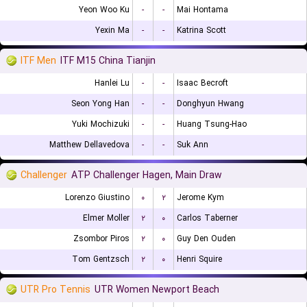
Yeon Woo Ku
-
-
Mai Hontama
Yexin Ma
-
-
Katrina Scott
ITF Men
ITF M15 China Tianjin
Hanlei Lu
-
-
Isaac Becroft
Seon Yong Han
-
-
Donghyun Hwang
Yuki Mochizuki
-
-
Huang Tsung-Hao
Matthew Dellavedova
-
-
Suk Ann
Challenger
ATP Challenger Hagen, Main Draw
Lorenzo Giustino
۰
۲
Jerome Kym
Elmer Moller
۲
۰
Carlos Taberner
Zsombor Piros
۲
۰
Guy Den Ouden
Tom Gentzsch
۲
۰
Henri Squire
UTR Pro Tennis
UTR Women Newport Beach