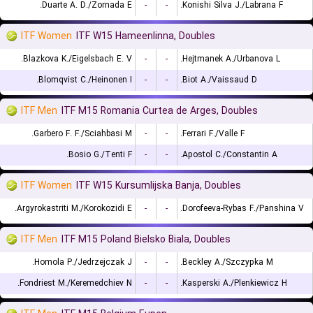
Duarte A. D./Zornada E.
-
-
Konishi Silva J./Labrana F.
ITF Women
ITF W15 Hameenlinna, Doubles
Blazkova K./Eigelsbach E. V.
-
-
Hejtmanek A./Urbanova L.
Blomqvist C./Heinonen I.
-
-
Biot A./Vaissaud D.
ITF Men
ITF M15 Romania Curtea de Arges, Doubles
Garbero F. F./Sciahbasi M.
-
-
Ferrari F./Valle F.
Bosio G./Tenti F.
-
-
Apostol C./Constantin A.
ITF Women
ITF W15 Kursumlijska Banja, Doubles
Argyrokastriti M./Korokozidi E.
-
-
Dorofeeva-Rybas F./Panshina V.
ITF Men
ITF M15 Poland Bielsko Biala, Doubles
Homola P./Jedrzejczak J.
-
-
Beckley A./Szczypka M.
Fondriest M./Keremedchiev N.
-
-
Kasperski A./Plenkiewicz H.