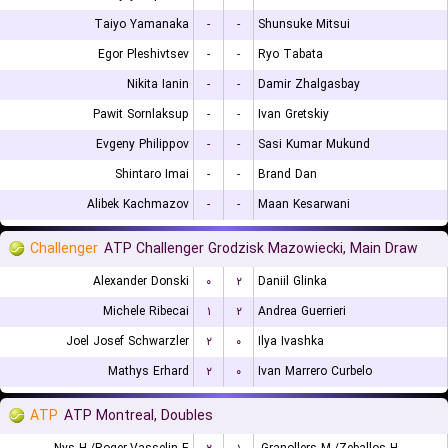
Taiyo Yamanaka
-
-
Shunsuke Mitsui
Egor Pleshivtsev
-
-
Ryo Tabata
Nikita Ianin
-
-
Damir Zhalgasbay
Pawit Sornlaksup
-
-
Ivan Gretskiy
Evgeny Philippov
-
-
Sasi Kumar Mukund
Shintaro Imai
-
-
Brand Dan
Alibek Kachmazov
-
-
Maan Kesarwani
Challenger
ATP Challenger Grodzisk Mazowiecki, Main Draw
Alexander Donski
۰
۲
Daniil Glinka
Michele Ribecai
۱
۲
Andrea Guerrieri
Joel Josef Schwarzler
۲
۰
Ilya Ivashka
Mathys Erhard
۲
۰
Ivan Marrero Curbelo
ATP
ATP Montreal, Doubles