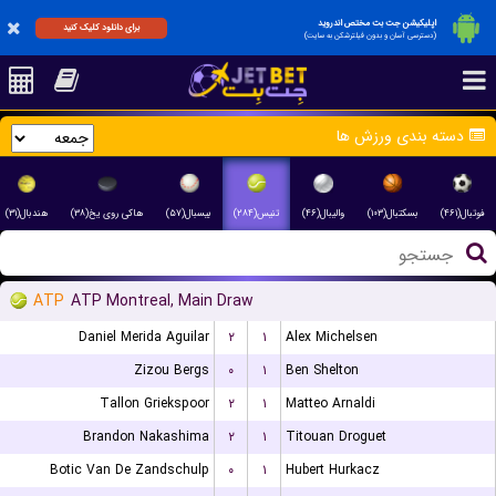
اپلیکیشن جت بت مختص اندروید
برای دانلود کلیک کنید
(دسترسی آسان و بدون فیلترشکن به سایت)
دسته بندی ورزش ها
فوتبال(۴۶۱)
بسکتبال(۱۰۳)
والیبال(۴۶)
تنیس(۲۸۴)
بیسبال(۵۷)
هاکی روی یخ(۳۸)
هندبال(۳۱)
ATP
ATP Montreal, Main Draw
Daniel Merida Aguilar
۲
۱
Alex Michelsen
Zizou Bergs
۰
۱
Ben Shelton
Tallon Griekspoor
۲
۱
Matteo Arnaldi
Brandon Nakashima
۲
۱
Titouan Droguet
Botic Van De Zandschulp
۰
۱
Hubert Hurkacz