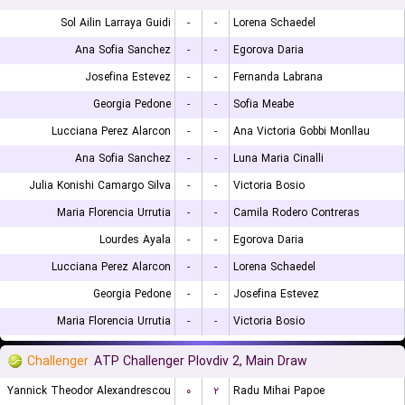
Sol Ailin Larraya Guidi
-
-
Lorena Schaedel
Ana Sofia Sanchez
-
-
Egorova Daria
Josefina Estevez
-
-
Fernanda Labrana
Georgia Pedone
-
-
Sofia Meabe
Lucciana Perez Alarcon
-
-
Ana Victoria Gobbi Monllau
Ana Sofia Sanchez
-
-
Luna Maria Cinalli
Julia Konishi Camargo Silva
-
-
Victoria Bosio
Maria Florencia Urrutia
-
-
Camila Rodero Contreras
Lourdes Ayala
-
-
Egorova Daria
Lucciana Perez Alarcon
-
-
Lorena Schaedel
Georgia Pedone
-
-
Josefina Estevez
Maria Florencia Urrutia
-
-
Victoria Bosio
Challenger
ATP Challenger Plovdiv 2, Main Draw
Yannick Theodor Alexandrescou
۰
۲
Radu Mihai Papoe