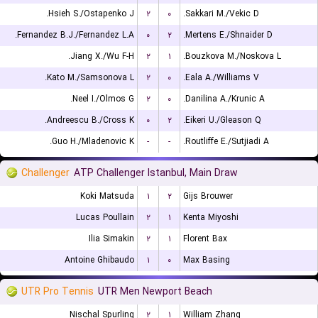
Hsieh S./Ostapenko J.
۲
۰
Sakkari M./Vekic D.
Fernandez B.J./Fernandez L.A.
۰
۲
Mertens E./Shnaider D.
Jiang X./Wu F-H.
۲
۱
Bouzkova M./Noskova L.
Kato M./Samsonova L.
۲
۰
Eala A./Williams V.
Neel I./Olmos G.
۲
۰
Danilina A./Krunic A.
Andreescu B./Cross K.
۰
۲
Eikeri U./Gleason Q.
Guo H./Mladenovic K.
-
-
Routliffe E./Sutjiadi A.
Challenger
ATP Challenger Istanbul, Main Draw
Koki Matsuda
۱
۲
Gijs Brouwer
Lucas Poullain
۲
۱
Kenta Miyoshi
Ilia Simakin
۲
۱
Florent Bax
Antoine Ghibaudo
۱
۰
Max Basing
UTR Pro Tennis
UTR Men Newport Beach
Nischal Spurling
۲
۱
William Zhang