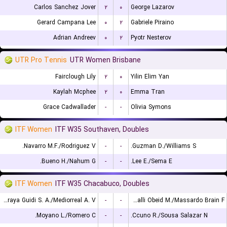
Carlos Sanchez Jover
۲
۰
George Lazarov
Gerard Campana Lee
۰
۲
Gabriele Piraino
Adrian Andreev
۰
۲
Pyotr Nesterov
UTR Pro Tennis
UTR Women Brisbane
Fairclough Lily
۲
۰
Yilin Elim Yan
Kaylah Mcphee
۲
۰
Emma Tran
Grace Cadwallader
-
-
Olivia Symons
ITF Women
ITF W35 Southaven, Doubles
Navarro M.F./Rodriguez V.
-
-
Guzman D./Williams S.
Bueno H./Nahum G.
-
-
Lee E./Sema E.
ITF Women
ITF W35 Chacabuco, Doubles
Larraya Guidi S. A./Mediorreal A. V.
-
-
E'Halli Obeid M./Massardo Brain F.
Moyano L./Romero C.
-
-
Ccuno R./Sousa Salazar N.