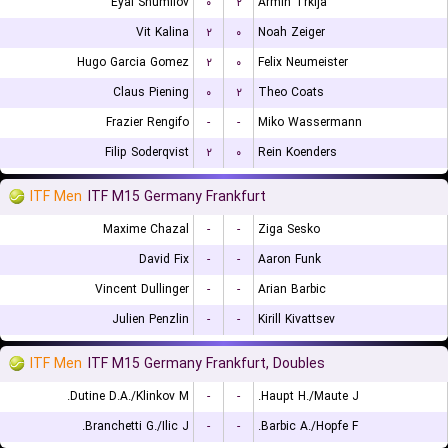
Eyal Shumilov
۰
۲
Armin Trklja
Vit Kalina
۲
۰
Noah Zeiger
Hugo Garcia Gomez
۲
۰
Felix Neumeister
Claus Piening
۰
۲
Theo Coats
Frazier Rengifo
-
-
Miko Wassermann
Filip Soderqvist
۲
۰
Rein Koenders
ITF Men
ITF M15 Germany Frankfurt
Maxime Chazal
-
-
Ziga Sesko
David Fix
-
-
Aaron Funk
Vincent Dullinger
-
-
Arian Barbic
Julien Penzlin
-
-
Kirill Kivattsev
ITF Men
ITF M15 Germany Frankfurt, Doubles
Dutine D.A./Klinkov M.
-
-
Haupt H./Maute J.
Branchetti G./Ilic J.
-
-
Barbic A./Hopfe F.