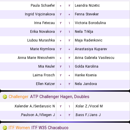
Paula Schaefer
۰
۲
Leandra Nizetic
Ingrid Vojcinakova
۲
۰
Fenna Steveker
Irina Fetecau
۲
۱
Victoria Borodulina
Erika Novakova
۲
۱
Neila Trklja
Liubou Murashka
۰
۲
Maja Radenkovic
Marie Krymlova
۲
۰
Anastasiya Kuparev
Anna Marie Weissheim
۰
۲
Arina Gabriela Vasilescu
Mia Keuler
۲
۱
Golda Karolina
Laima Frosch
۲
۰
Hanke Ksenia
Ellen Katzer
۰
۲
Nela Jandova
Challenger
ATP Challenger Hagen, Doubles
Kalender A./Serdarusic N.
۲
۱
Kolar Z./Vocel M.
Paulson A./Vliegen J.
۰
۲
Bass F./Jans J.
ITF Women
ITF W35 Chacabuco