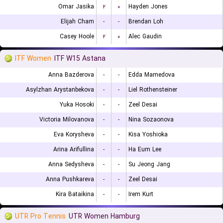
Omar Jasika
۲
۰
Hayden Jones
Elijah Cham
-
-
Brendan Loh
Casey Hoole
۲
۰
Alec Gaudin
ITF Women
ITF W15 Astana
Anna Bazderova
-
-
Edda Mamedova
Asylzhan Arystanbekova
-
-
Liel Rothensteiner
Yuka Hosoki
-
-
Zeel Desai
Victoria Milovanova
-
-
Nina Sozaonova
Eva Korysheva
-
-
Kisa Yoshioka
Arina Arifullina
-
-
Ha Eum Lee
Anna Sedysheva
-
-
Su Jeong Jang
Anna Pushkareva
-
-
Zeel Desai
Kira Bataikina
-
-
Irem Kurt
UTR Pro Tennis
UTR Women Hamburg