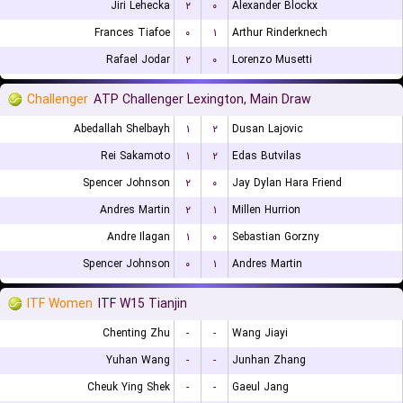
Jiri Lehecka
۲
۰
Alexander Blockx
Frances Tiafoe
۰
۱
Arthur Rinderknech
Rafael Jodar
۲
۰
Lorenzo Musetti
Challenger
ATP Challenger Lexington, Main Draw
Abedallah Shelbayh
۱
۲
Dusan Lajovic
Rei Sakamoto
۱
۲
Edas Butvilas
Spencer Johnson
۲
۰
Jay Dylan Hara Friend
Andres Martin
۲
۱
Millen Hurrion
Andre Ilagan
۱
۰
Sebastian Gorzny
Spencer Johnson
۰
۱
Andres Martin
ITF Women
ITF W15 Tianjin
Chenting Zhu
-
-
Wang Jiayi
Yuhan Wang
-
-
Junhan Zhang
Cheuk Ying Shek
-
-
Gaeul Jang