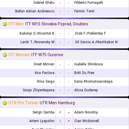
Gabriel Ghetu
-
-
Filiberto Fumagalli
Stefan Adrian Andreescu
-
-
Fermin Tenti
ITF Men
ITF M15 Slovakia Poprad, Doubles
Bakonyi D./Kisantal B.
-
-
Drab F./Poklemba F.
Lanik T./Novansky M.
-
-
Gil Garcia A./Mashtakov N.
ITF Women
ITF W75 Ourense
Greet Minnen
-
-
Isabella Shinikova
Kira Pavlova
-
-
Britt Du Pree
Rina Saigo
-
-
Daria Khomutsianskaya
Sonja Zhiyenbayeva
-
-
Alicia Dudeney
UTR Pro Tennis
UTR Men Hamburg
Serign Samba
۲
۰
Adam Novotny
Artem Lyapshin
۱
۲
Cian Mcdonnell