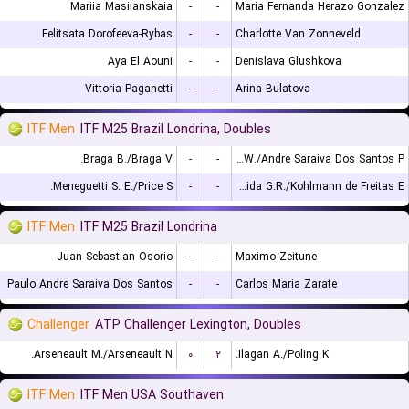
Mariia Masiianskaia
-
-
Maria Fernanda Herazo Gonzalez
Felitsata Dorofeeva-Rybas
-
-
Charlotte Van Zonneveld
Aya El Aouni
-
-
Denislava Glushkova
Vittoria Paganetti
-
-
Arina Bulatova
ITF Men
ITF M25 Brazil Londrina, Doubles
Braga B./Braga V.
-
-
Leite W./Andre Saraiva Dos Santos P.
Meneguetti S. E./Price S.
-
-
de Almeida G.R./Kohlmann de Freitas E.
ITF Men
ITF M25 Brazil Londrina
Juan Sebastian Osorio
-
-
Maximo Zeitune
Paulo Andre Saraiva Dos Santos
-
-
Carlos Maria Zarate
Challenger
ATP Challenger Lexington, Doubles
Arseneault M./Arseneault N.
۰
۲
Ilagan A./Poling K.
ITF Men
ITF Men USA Southaven