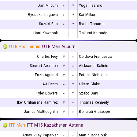
Dan Milburn
۰
۲
Yuga Tashiro
Ryosuke Inagawa
۰
۲
Kai Milburn
Suzuki Eita
۰
۲
Ryota Tanuma
Haru Kawanak
-
-
Takumi Katsuda
UTR Pro Tennis
UTR Men Auburn
Charles Frey
۲
۰
Cordova Francesco
Stewart Aronson
۲
۰
Aleksandr Kalinin
Enzo Aguiard
۲
۰
Patrick Nicholas
AJ Deem
۰
۲
Hilsen Blake
Tyler Bowers
۰
۲
Szabo Dani
Iker Urribarrens Ramirez
۲
۰
Thomas Kennedy
James McGloughlin
۲
۰
Bonaiuti Giuseppe
ITF Men
ITF M15 Kazakhstan Astana
Arnav Vijay Paparkar
-
-
Martin Borisiouk