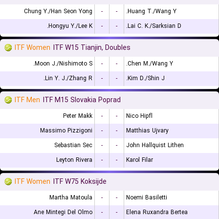
Chung Y./Han Seon Yong
-
-
Huang T./Wang Y.
Hongyu Y./Lee K.
-
-
Lai C. K./Sarksian D.
ITF Women
ITF W15 Tianjin, Doubles
Moon J./Nishimoto S.
-
-
Chen M./Wang Y.
Lin Y. J./Zhang R.
-
-
Kim D./Shin J.
ITF Men
ITF M15 Slovakia Poprad
Peter Makk
-
-
Nico Hipfl
Massimo Pizzigoni
-
-
Matthias Ujvary
Sebastian Sec
-
-
John Hallquist Lithen
Leyton Rivera
-
-
Karol Filar
ITF Women
ITF W75 Koksijde
Martha Matoula
-
-
Noemi Basiletti
Ane Mintegi Del Olmo
-
-
Elena Ruxandra Bertea