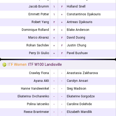
Jacob Brumm
۱
۲
Holland Snell
Emmett Potter
۱
۰
Constantinos Djakouris
Robert Yang
۲
۰
Antreas Djakouris
Dominique Rolland
۲
۰
Blake Anderson
Marco Alvarez
۰
۲
David Duong
Rohan Sachdev
۰
۲
Justin Chung
Perry Di Giulio
۰
۲
Pavel Bushuev
ITF Women
ITF W100 Landisville
Crawley Fiona
-
-
Anastasia Zakharova
Ayana Akli
-
-
Carolyn Ansari
Hanne Vandewinkel
-
-
Sieg Madison
Ekaterina Ovcharenko
-
-
Ekaterine Gorgodze
Polina Iatcenko
-
-
Caroline Dolehide
Reese Brantmeier
-
-
Elizabeth Mandlik