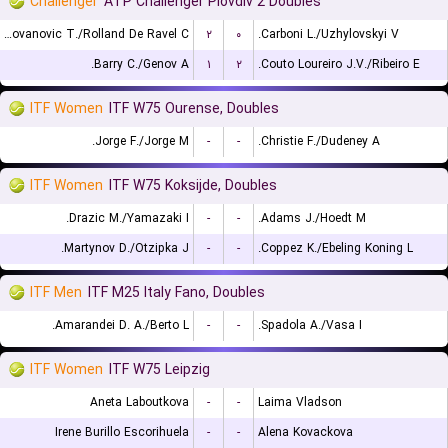
Challenger
ATP Challenger Plovdiv 2 Doubles
Radovanovic T./Rolland De Ravel C.
۲
۰
Carboni L./Uzhylovskyi V.
Barry C./Genov A.
۱
۲
Couto Loureiro J.V./Ribeiro E.
ITF Women
ITF W75 Ourense, Doubles
Jorge F./Jorge M.
-
-
Christie F./Dudeney A.
ITF Women
ITF W75 Koksijde, Doubles
Drazic M./Yamazaki I.
-
-
Adams J./Hoedt M.
Martynov D./Otzipka J.
-
-
Coppez K./Ebeling Koning L.
ITF Men
ITF M25 Italy Fano, Doubles
Amarandei D. A./Berto L.
-
-
Spadola A./Vasa I.
ITF Women
ITF W75 Leipzig
Aneta Laboutkova
-
-
Laima Vladson
Irene Burillo Escorihuela
-
-
Alena Kovackova