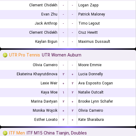
Clement Chidekh
-
-
Logan Zapp
Evan Zhu
-
-
Patrick Maloney
Jack Anthrop
-
-
Timo Legout
Clement Chidekh
-
-
Cruz Hewitt
Kaylan Bigun
-
-
Maximus Dussault
UTR Pro Tennis
UTR Women Auburn
Olivia Carneiro
-
-
Moore Emmie
Ekaterina Khayrutdinova
۲
۰
Lucia Donnelly
Lexie Weir
۰
۲
Ava Esposito Cogan
Kaya Moe
۱
۲
Natalie Outcalt
Marina Davtyan
۲
۰
Brooke Lynn Schafer
Monika Wojcik
۰
۲
Olivia Carneiro
Esther Lovato
۲
۰
Kate Sharabura
ITF Men
ITF M15 China Tianjin, Doubles