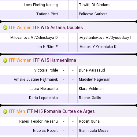
Loes Ebeling Koning
-
-
Tilwith Di Girolami
Tatiana Pieri
-
-
Palicova Barbora
ITF Women
ITF W15 Astana, Doubles
Milovanova V./Zelinskaya D.
-
-
Arystanbekova A./Dyussebay I.
Im H./Kim E.
-
-
Hosoki Y./Yoshioka K.
ITF Women
ITF W15 Hameenlinna
Victoria Pohle
-
-
Dune Vaissaud
Amelie Justine Hejtmanek
-
-
Madelief Hageman
Laura Hietaranta
-
-
Klara Veldman
Daria Lopatetska
-
-
Rachel Gailis
ITF Men
ITF M15 Romania Curtea de Arges
Rares Teodor Pieleanu
-
-
Robert Guna
Nicolas Robert
-
-
Giannicola Misasi