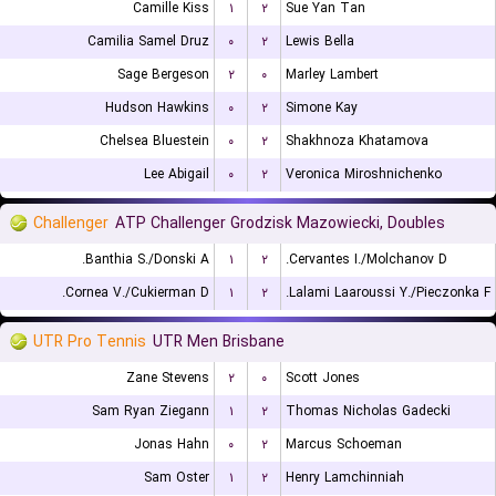
Camille Kiss
۱
۲
Sue Yan Tan
Camilia Samel Druz
۰
۲
Lewis Bella
Sage Bergeson
۲
۰
Marley Lambert
Hudson Hawkins
۰
۲
Simone Kay
Chelsea Bluestein
۰
۲
Shakhnoza Khatamova
Lee Abigail
۰
۲
Veronica Miroshnichenko
Challenger
ATP Challenger Grodzisk Mazowiecki, Doubles
Banthia S./Donski A.
۱
۲
Cervantes I./Molchanov D.
Cornea V./Cukierman D.
۱
۲
Lalami Laaroussi Y./Pieczonka F.
UTR Pro Tennis
UTR Men Brisbane
Zane Stevens
۲
۰
Scott Jones
Sam Ryan Ziegann
۱
۲
Thomas Nicholas Gadecki
Jonas Hahn
۰
۲
Marcus Schoeman
Sam Oster
۱
۲
Henry Lamchinniah