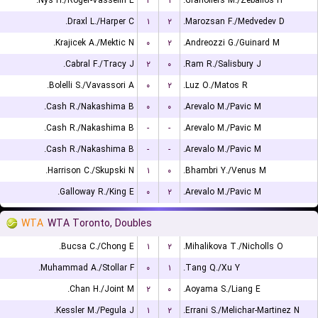
Nys H./Roger-Vasselin E.
۲
۱
Granollers M./Zeballos H.
Draxl L./Harper C.
۱
۲
Marozsan F./Medvedev D.
Krajicek A./Mektic N.
۰
۲
Andreozzi G./Guinard M.
Cabral F./Tracy J.
۲
۰
Ram R./Salisbury J.
Bolelli S./Vavassori A.
۰
۲
Luz O./Matos R.
Cash R./Nakashima B.
۰
۰
Arevalo M./Pavic M.
Cash R./Nakashima B.
-
-
Arevalo M./Pavic M.
Cash R./Nakashima B.
-
-
Arevalo M./Pavic M.
Harrison C./Skupski N.
۱
۰
Bhambri Y./Venus M.
Galloway R./King E.
۰
۲
Arevalo M./Pavic M.
WTA
WTA Toronto, Doubles
Bucsa C./Chong E.
۱
۲
Mihalikova T./Nicholls O.
Muhammad A./Stollar F.
۰
۱
Tang Q./Xu Y.
Chan H./Joint M.
۲
۰
Aoyama S./Liang E.
Kessler M./Pegula J.
۱
۲
Errani S./Melichar-Martinez N.